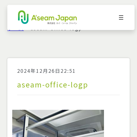
ホーム
»
aseam-office-logp
2024年12月26日22:51
aseam-office-logp