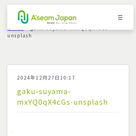
ホーム
»
gaku-suyama-mxYQ0qX4cGs-
unsplash
2024年12月27日10:17
gaku-suyama-
mxYQ0qX4cGs-unsplash