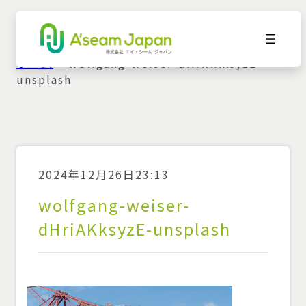
ホーム
»
wolfgang-weiser-dHriAKksyzE-
unsplash
2024年12月26日23:13
wolfgang-weiser-
dHriAKksyzE-unsplash